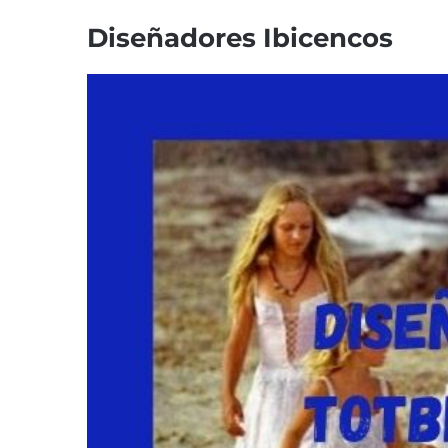
Diseñadores Ibicencos
Ver
imagen
más
grande