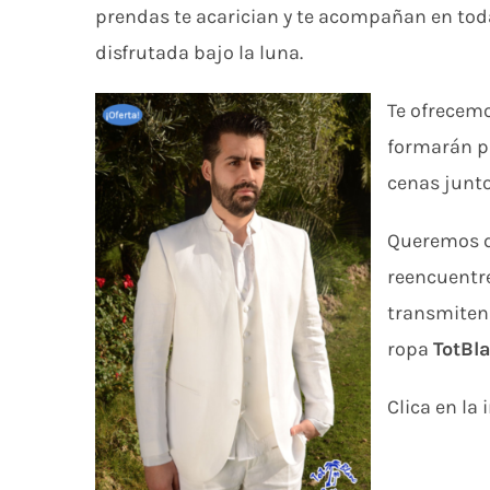
prendas te acarician y te acompañan en todas
disfrutada bajo la luna.
Te ofrecem
formarán pa
cenas junto
Queremos qu
reencuentre
transmiten: 
ropa
TotBl
Clica en la