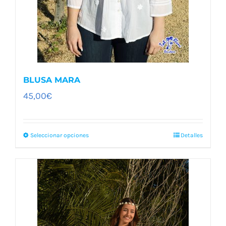
BLUSA MARA
45,00
€
Seleccionar opciones
Detalles
Este
producto
tiene
múltiples
variantes.
Las