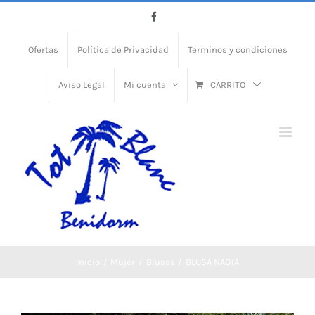
Skip
Facebook
to
Ofertas
Política de Privacidad
Terminos y condiciones
content
Aviso Legal
Mi cuenta
CARRITO
Inicio
Mujer
Blusas
BLUSA NADIA