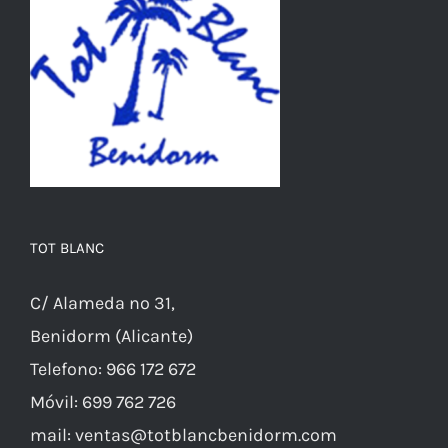
se
pueden
elegir
en
la
página
de
producto
TOT BLANC
C/ Alameda nº 31,
Benidorm (Alicante)
Telefono: 966 172 672
Móvil: 699 762 726
mail: ventas@totblancbenidorm.com