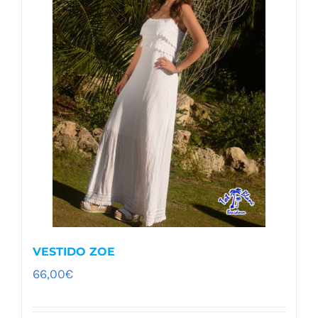
opciones
se
pueden
elegir
en
la
página
de
producto
VESTIDO ZOE
66,00
€