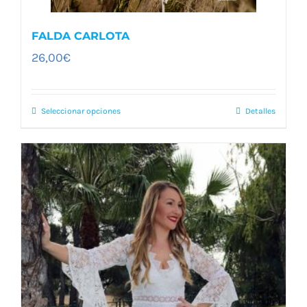
FALDA CARLOTA
26,00
€
Seleccionar opciones
Detalles
Este
producto
tiene
múltiples
variantes.
Las
opciones
se
pueden