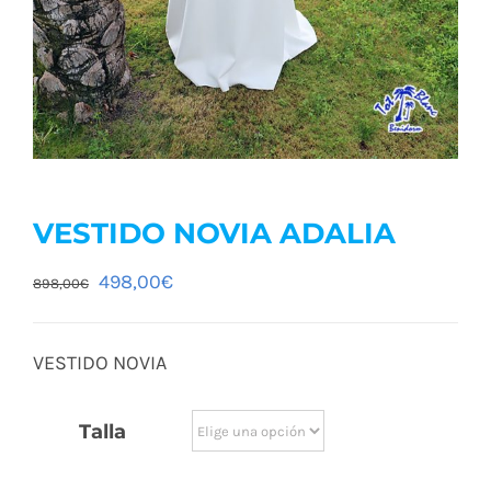
VESTIDO NOVIA ADALIA
El
El
498,00
€
898,00
€
precio
precio
original
actual
VESTIDO NOVIA
era:
es:
898,00€.
498,00€.
Talla