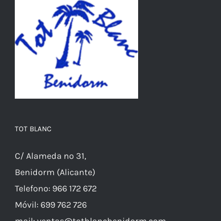
se
pueden
elegir
en
la
página
de
producto
TOT BLANC
C/ Alameda nº 31,
Benidorm (Alicante)
Telefono: 966 172 672
Móvil: 699 762 726