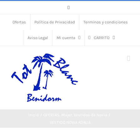
Skip
Facebook
to
Ofertas
Política de Privacidad
Terminos y condiciones
content
Aviso Legal
Mi cuenta
CARRITO
Inicio
OFERTAS
Mujer
Vestidos de Novia
VESTIDO NOVIA ADALIA