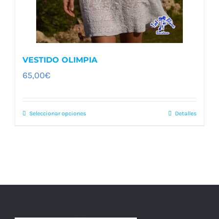
de
producto
VESTIDO OLIMPIA
65,00
€
Seleccionar opciones
Detalles
Este
producto
tiene
múltiples
variantes.
Las
opciones