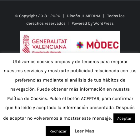
© Copyright 2018 -
2026 | Diseño
J.L.MEDINA
| Todos los
derechos reservados | Powered by
WordPress
Utilizamos cookies propias y de terceros para mejorar
nuestros servicios y mostrarte publicidad relacionada con tus
preferencias mediante el análisis de tus hábitos de
La empresa JUANA LOPEZ ROMERO (TOT BLANC BENIDORM) ha
recibido de la GENERALITAT VALENCIANA en respuesta a la
navegación. Puede obtener más información en nuestra
pandemia de la COVID-19 PLAN RESISTIR PLUS la cantidad de
Política de Cookies. Pulse el botón ACEPTAR, para confirmar
37.504,36€
que ha leído y aceptado la información presentada. Después
de aceptar no volveremos a mostrar este mensaje.
Aceptar
Facebook
Leer Mas
Rechazar