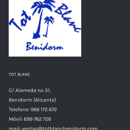
se
pueden
elegir
en
la
página
de
producto
TOT BLANC
C/ Alameda nº 31,
Benidorm (Alicante)
Telefono: 966 172 672
Móvil: 699 762 726
mail: ventas@totblancbenidorm.com