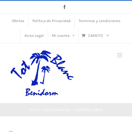
Skip
Facebook
to
Ofertas
Política de Privacidad
Terminos y condiciones
content
Aviso Legal
Mi cuenta
CARRITO
Inicio
Complementos
ZAPATOS CUÑAS