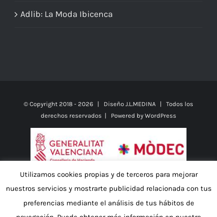
Adlib: La Moda Ibicenca
© Copyright 2018 -
2026 | Diseño
J.L.MEDINA
| Todos los
derechos reservados | Powered by
WordPress
Utilizamos cookies propias y de terceros para mejorar
nuestros servicios y mostrarte publicidad relacionada con tus
preferencias mediante el análisis de tus hábitos de
La empresa JUANA LOPEZ ROMERO (TOT BLANC BENIDORM) ha
recibido de la GENERALITAT VALENCIANA en respuesta a la