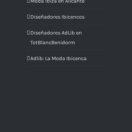
Moda Ibiza en Alicante
Diseñadores Ibicencos
Diseñadores AdLib en
TotBlancBenidorm
Adlib: La Moda Ibicenca