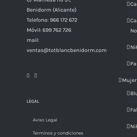
en
Ca
Benidorm (Alicante)
la
Telefono: 966 172 672
Ca
página
Móvil: 699 762 726
No
de
mail:
producto
Ni
ventas@totblancbenidorm.com
Pa
Mujer
Bl
LEGAL
Fa
Aviso Legal
Ni
Terminos y condiciones